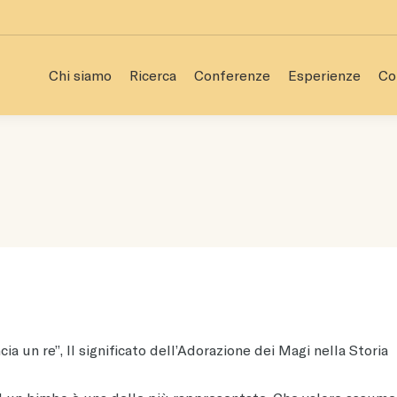
Chi siamo
Ricerca
Conferenze
Esperienze
Co
Chi siamo
Ricerca
Conferenze
Esperienze
Co
ia un re”, Il significato dell’Adorazione dei Magi nella Storia