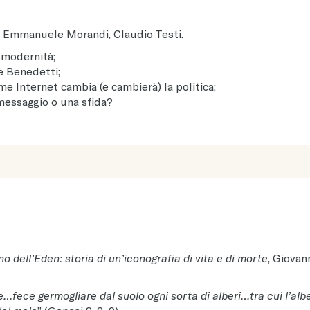
 e Emmanuele Morandi, Claudio Testi.
 modernità;
e Benedetti;
e Internet cambia (e cambierà) la politica;
n messaggio o una sfida?
ino dell’Eden: storia di un’iconografia di vita e di morte
, Giovan
te…fece germogliare dal suolo ogni sorta di alberi…tra cui l’alb