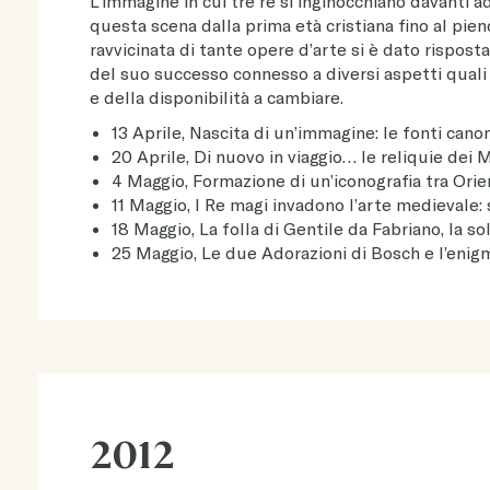
L’immagine in cui tre re si inginocchiano davanti
questa scena dalla prima età cristiana fino al pien
ravvicinata di tante opere d’arte si è dato rispos
del suo successo connesso a diversi aspetti quali q
e della disponibilità a cambiare.
13 Aprile, Nascita di un’immagine: le fonti cano
20 Aprile, Di nuovo in viaggio… le reliquie dei 
4 Maggio, Formazione di un’iconografia tra Ori
11 Maggio, I Re magi invadono l’arte medievale: s
18 Maggio, La folla di Gentile da Fabriano, la s
25 Maggio, Le due Adorazioni di Bosch e l’enig
2012