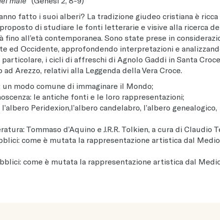
del male
” (Genesi 2, 8-9)
nno fatto i suoi alberi? La tradizione giudeo cristiana è ricca 
proposto di studiare le fonti letterarie e visive alla ricerca de
tà fino all’età contemporanea. Sono state prese in considerazi
ente ed Occidente, approfondendo interpretazioni e analizzan
n particolare, i cicli di affreschi di Agnolo Gaddi in Santa Croce
 ad Arezzo, relativi alla Leggenda della Vera Croce.
ltà: un modo comune di immaginare il Mondo;
onoscenza: le antiche fonti e le loro rappresentazioni;
, l’albero Peridexion,l’albero candelabro, l’albero genealogico,
eratura: Tommaso d’Aquino e J.R.R. Tolkien, a cura di Claudio Te
bblici: come è mutata la rappresentazione artistica dal Medio
bblici: come è mutata la rappresentazione artistica dal Medi