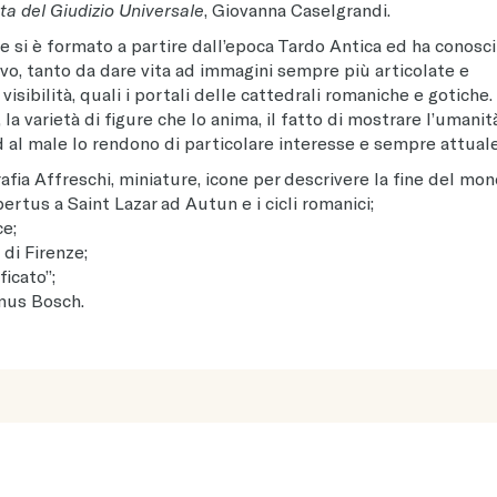
ata del Giudizio Universale
, Giovanna Caselgrandi.
e si è formato a partire dall’epoca Tardo Antica ed ha conosc
vo, tanto da dare vita ad immagini sempre più articolate e
isibilità, quali i portali delle cattedrali romaniche e gotiche. 
la varietà di figure che lo anima, il fatto di mostrare l’umanit
d al male lo rendono di particolare interesse e sempre attuale
rafia Affreschi, miniature, icone per descrivere la fine del mon
ertus a Saint Lazar ad Autun e i cicli romanici;
ce;
 di Firenze;
icato”;
mus Bosch.