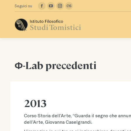
Seguici su
Facebook
YouTube
Instagram
Lastfm
page
page
page
page
opens
opens
opens
opens
in
in
in
in
new
new
new
new
window
window
window
window
Φ-Lab precedenti
2013
Corso Storia dell’Arte, “Guarda il segno che annunc
dell’Arte, Giovanna Caselgrandi.