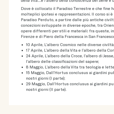
della vita…e l’albero della conoscenza del bene e 
Dove è collocato il Paradiso Terrestre e che fine ha
molteplici ipotesi e rappresentazioni. Il corso si è 
Paradiso Perduto, a partire dalle più antiche civil
concezioni sviluppate in diverse epoche, tra Ori
opere differenti per stili e materiali: fra queste, i
Firenze e di Piero della Francesca in San Francesco
10 Aprile, L’albero Cosmico nelle diverse civi
17 Aprile, L’albero della Vita e l’albero della C
24 Aprile, L’albero della Croce, l’albero di Jesse
l’albero delle classificazioni del sapere;
8 Maggio, L’albero della Vita tra teologia e lett
15 Maggio, Dall’Hortus conclusus ai giardini pu
nostri giorni (I parte);
29 Maggio, Dall’Hortus conclusus ai giardini pu
nostri giorni (II parte).