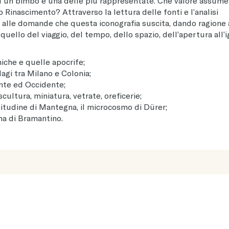
 ad un bimbo è una delle più rappresentate. Che valore assume
o Rinascimento? Attraverso la lettura delle fonti e l’analisi
ta alle domande che questa iconografia suscita, dando ragione
uello del viaggio, del tempo, dello spazio, dell’apertura all’
niche e quelle apocrife;
Magi tra Milano e Colonia;
ente ed Occidente;
cultura, miniatura, vetrate, oreficerie;
olitudine di Mantegna, il microcosmo di Dürer;
ma di Bramantino.