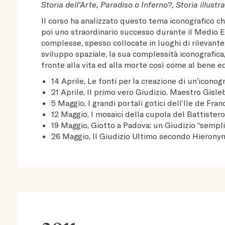
Storia dell’Arte, Paradiso o Inferno?, Storia illustr
Il corso ha analizzato questo tema iconografico ch
poi uno straordinario successo durante il Medio E
complesse, spesso collocate in luoghi di rilevante v
sviluppo spaziale, la sua complessità iconografica, 
fronte alla vita ed alla morte così come al bene e
14 Aprile, Le fonti per la creazione di un’iconog
21 Aprile, Il primo vero Giudizio. Maestro Gisleb
5 Maggio, I grandi portali gotici dell’Ile de Fran
12 Maggio, I mosaici della cupola del Battistero
19 Maggio, Giotto a Padova: un Giudizio “semplif
26 Maggio, Il Giudizio Ultimo secondo Hierony