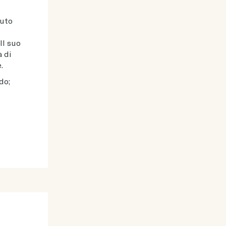
iuto
Il suo
à di
.
do;