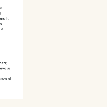
di
l
one le
do
 a
sti;
evo ai
oevo ai