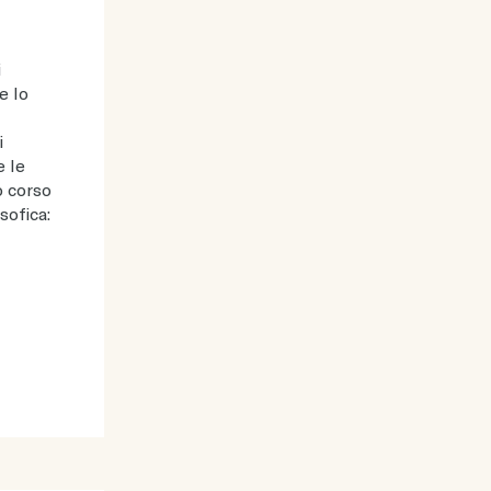
i
e lo
i
e le
o corso
sofica: