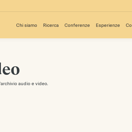
Chi siamo
Ricerca
Conferenze
Esperienze
Co
Chi siamo
Ricerca
Conferenze
Esperienze
Co
deo
archivio audio e video.