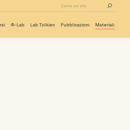
Cerca:
rsi
Φ-Lab
Lab Tolkien
Pubblicazioni
Materiali
rsi
Φ-Lab
Lab Tolkien
Pubblicazioni
Materiali