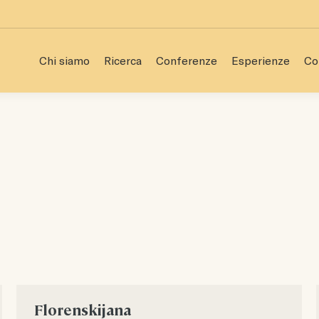
Chi siamo
Ricerca
Conferenze
Esperienze
Co
Chi siamo
Ricerca
Conferenze
Esperienze
Co
Florenskijana