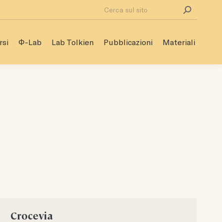
Cerca:
rsi
Φ-Lab
Lab Tolkien
Pubblicazioni
Materiali
rsi
Φ-Lab
Lab Tolkien
Pubblicazioni
Materiali
Crocevia